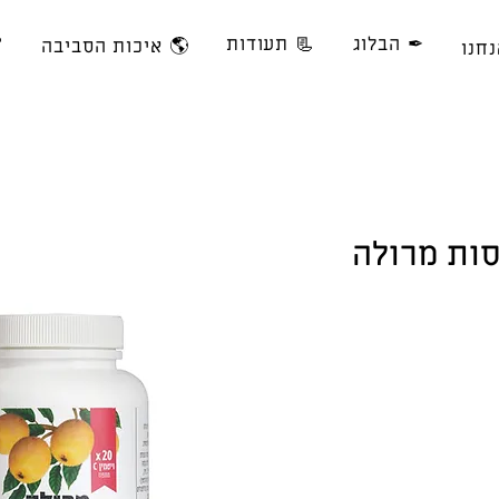
✒ הבלוג
📃 תעודות
🌎 איכות הסביבה
נחנו
סות מרולה
Rating is 4.7 out 