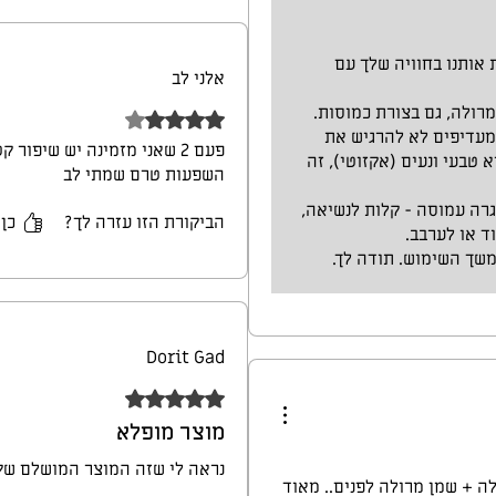
והקפסולות מרולה אפילו קצת עשו
 אותנו בחוויה שלך עם
בטוחה שבהמשך ארגיש את ההש
אלני לב
לקחת בכל יום.
רולה, גם בצורת כמוסות.
דירוג של 4 מתוך 5 כוכבים.
מעדיפים לא להרגיש את
אשמח לתת משוב נוסף בהמשך
פעם 2 שאני מזמינה יש שיפור
טבעי ונעים (אקזוטי), זה
השפעות טרם שמתי לב
גרה עמוסה - קלות לנשיאה,
הביקורת הזו עזרה לך?
כן
ד או לערבב.
שך השימוש. תודה לך.
Dorit Gad
דירוג של 5 מתוך 5 כוכבים.
מוצר מופלא
נראה לי שזה המוצר המושלם שק
לה + שמן מרולה לפנים.. מאוד