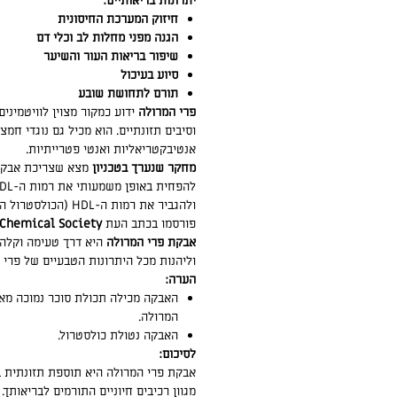
יתרונות בריאותיים:
חיזוק המערכת החיסונית
הגנה מפני מחלות לב וכלי דם
שיפור בריאות העור והשיער
סיוע בעיכול
תורם לתחושת שובע
פרי המרולה
ידוע כמקור מצוין לוויטמינים
וסיבים תזונתיים. הוא מכיל גם נוגדי חמצו
אנטיבקטריאליות ואנטי פטרייתיות.
מחקר שנערך בטכניון
מצא שצריכת אבקת 
ולהגביר את רמות ה-HDL 
פורסמו בכתב העת
Chemical Society
אבקת פרי המרולה
היא דרך טעימה וקלה
וליהנות מכל היתרונות הטבעיים של פרי 
הערה:
האבקה מכילה תכולת סוכר נמוכה מא
המרולה.
האבקה נטולת כולסטרול.
לסיכום:
אבקת פרי המרולה היא תוספת תזונתית ב
מגוון רכיבים חיוניים התורמים לבריאותך.