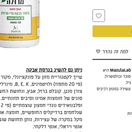
💛 למה זה נהדר
ניתן גם להשיג בגרסת א
בקה
היא
סוכר וכולסטרול,
יל.
(פי 20 מתפוז) ולויטמינים, B, E, K, מינרלים, סידן, מגנזיום,
 עשירה במגוון רכיבים
סוגים של חומצות אמינו וסיבים תזונתיים.
ופ
שנלחמים ברדיקלים החופשיים, חומצה אול
מקל במקרה של עצירות, נותן תחושת שובע
אנטי ויראלי, אנטי דלקתי.