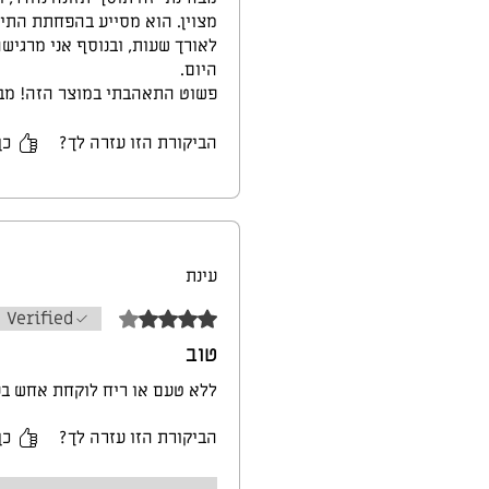
מצוין. הוא מסייע בהפחתת התיא
לאורך שעות, ובנוסף אני מרגיש
היום.
פשוט התאהבתי במוצר הזה! מבחי
דבר חשוב יותר מהבריאות שלנו.
ממליצה בחום לכל מי שמחפש לה
הביקורת הזו עזרה לך?
כן
❤
עינת
דירוג של 4 מתוך 5 כוכבים.
Verified
טוב
ללא טעם או ריח לוקחת אחש ב
הביקורת הזו עזרה לך?
כן