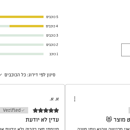
5 כוכבים
4 כוכבים
3 כוכבים
2 כוכבים
1 כוכב
סינון לפי דירוג:
כל הכוכבים
א. א.
דירוג של 5 מתוך 5 כוכבים.
Verified
 מוצר 😻
עדין לא יודעת
אני מרגישה שהוא נותן מענה
סיימתי חצי בקבוק ולא יודעת א