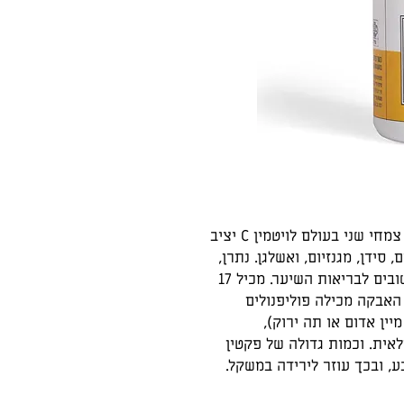
שייך לקטגוריית מזון על פונקציונלי, מקור צמחי שני בעולם לויטמין C יציב
ואשלגן. נתרן,
צורן מנגן, קובלט ברזל, אבץ, ונחושת החשובים לבריאות השיער. מכיל 17
 האבקה מכילה פוליפנולים
לבנואידים נוגדי חמצון עוצמתיים (פי 2 מיין אדום או תה ירוק),
אית. וכמות גדולה של פקטין
, ובכך עוזר לירידה במשקל.