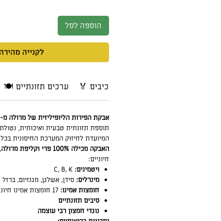
הוספה לסל
לקנייה מהירה
❔ הוראות שימוש
🏅 מרכיבים
🍽 ערכים תזונתיים
אבקת הפירות הליופיליזית של מרולה מ- MarulaLab
תוספת תזונתית טבעית ואיכותית, נטולת 
המיועדת לחיזוק המערכת החיסונית בכל ג
האבקה מכילה 100% פרי וקליפת מרולה
,
חיוניים:
ויטמינים:
C, B, K
מינרלים:
סידן, אשלגן, מגנזיום, ברזל
חומצות אמינו:
17 חומצות אמינו חיוניות
סיבים תזונתיים
נוגדי חמצון רבי עוצמה