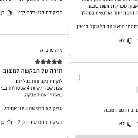
בון, מעניק תחושת שובע
הביקורת הזו עזרה לך?
כן
ה הרבה יותר אנרגטית במהלך
נתי הוא שווה כל שקל, כי אין
שקיע בעצמו ובבריאות שלו.
לא
מיה פרבדה
דירוג של 5 מתוך 5 כוכבים.
תודה על הבקשה למשוב
לוקחת בקביעות בכל יום.
קצת קשה לקחת 4 ק
שאזמין את האבקה.
עדיין לא מרגישה שינוי אמיתי.
ערב הרגשה טובה
כן חייבת לציין שיתנ לי צפייה גד
הפסקתי לקחת את המגנזיום בליל
הביקורת הזו עזרה לך?
כן (
לא
מערכת העיקול