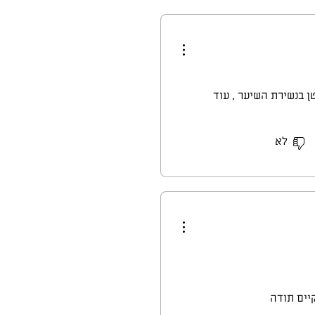
 הפוך בעניין מערכת העיקול.
פעה של התוסף, עם ההתמדה
 קטן בנשירת השיער , עוד
לא
יים תודה