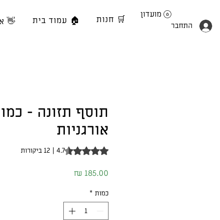
מועדון
🛒 חנות
🏠 עמוד בית
👋 א
התחבר
תוסף תזונה - כמו
אורגניות
of five stars based on 12 reviews
4.7 | 12 ביקורות
מחיר
כמות
*