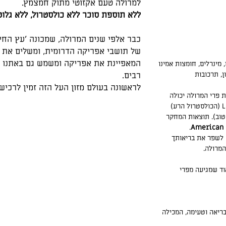
למרולה טעם אקזוטי מתוק חמצמץ.
ללא תוספת סוכר ללא כולסטרול, ללא גלוטן
כבר אלפי שנים המרולה, שמכונה 'עץ החי
של תושבי אפריקה הדרומית, ומשלים את 
המאפיינת את אפריקה ומשמש גם באתנו ר
, מינרלים, חומצות אמינו
ן, תרכובות
רבים.
לראשונה בעולם מזון העל הזה זמין לרכי
פרי המרולה יכולה
להפחית באופן משמעותי את רמות ה-LDL (הכולסטרול הרע)
(הכולסטרול הטוב). תוצאות המחקר
.
American 
 לשפר את בריאותך
המרולה.
וד שמגיעה מפרי
ריאה וטעימה, המכילה